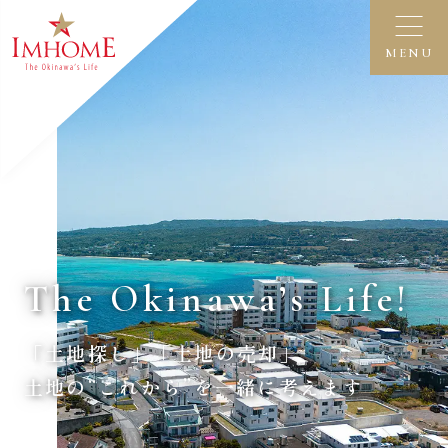
MENU
The Okinawa’s Life!
「土地探し」「土地の売却」
土地の“これから”を一緒に考えます