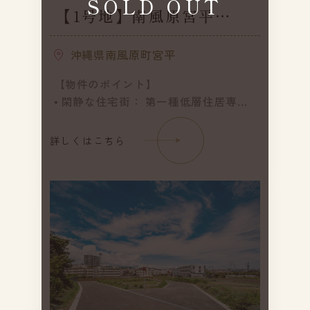
SOLD OUT
【1号地】南風原宮平
Ⅱ（全12区画）／建築条
件付き
沖縄県南風原町宮平
【物件のポイント】
• 閑静な住宅街： 第一種低層住居専用
地域のため、将来にわたって良好な住
環境が守られます。
詳しくはこちら
• ゆとりある敷地： 各区画ともに約50
坪前後の広さがあり、駐車場や庭の計
画もスムーズです。
• 選べる価格帯： 2,800万円台から
3,470万円まで、ご予算に合わせた区画
選定が可能です。