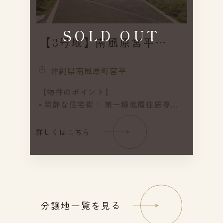
SOLD OUT
【3号地】南風原宮平
Ⅱ（全12区画）／建築条
件付き
沖縄県南風原町宮平
【物件のポイント】
• 閑静な住宅街： 第一種低層住居専用
地域のため、将来にわたって良好な住
環境が守られます。
詳しくはこちら
• ゆとりある敷地： 各区画ともに約50
坪前後の広さがあり、駐車場や庭の計
画もスムーズです。
• 選べる価格帯： 2,800万円台から
3,470万円まで、ご予算に合わせた区画
選定が可能です。
分譲地一覧を見る